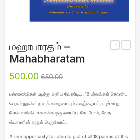
மஹாபாரதம் –
ஞ்ச
om
Mahabharatam
சா
bo
ஸ்த்
– All
Original
Current
500.00
650.00
ரம்
Sev
price
price
–
en
பல்லாண்டுகள் படித்து அறிய வேண்டிய, 18 பர்வங்கள் கொண்ட
was:
is:
ஓரு
Top
பெரும் நூலின் முழுக் கதையையும் கருத்தையும், பழச்சாறு
₹650.00.
₹500.00.
அறி
ics
போல் எளிதில் சுவைக்க ஒரு வாய்ப்பு. கேட்போம், வேத
முக
வ்யாஸரின் அருள் பெறுவோம்.
ம்
Intr
A rare opportunity to listen to gist of all 18 parvas of this