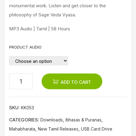
odu
monumental work. Listen and get closer to the
ctio
philosophy of Sage Veda Vyasa.
n to
Pan
MP3 Audio | Tamil | 58 Hours
cha
Sha
PRODUCT AUDIO
stra
ADD TO CART
SKU:
KK053
CATEGORIES:
,
,
Downloads
Itihasas & Puranas
,
,
Mahabharata
New Tamil Releases
USB Card Drive