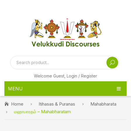
[ditty_news_ticker id="24974"]
Welcome Guest,
Login / Register
MENU
HOME
Home
Itihasas & Puranas
Mahabharata
மஹாபாரதம் – Mahabharatam
PRODUCTS
PEN DRIVE